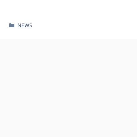
카
NEWS
테
고
리