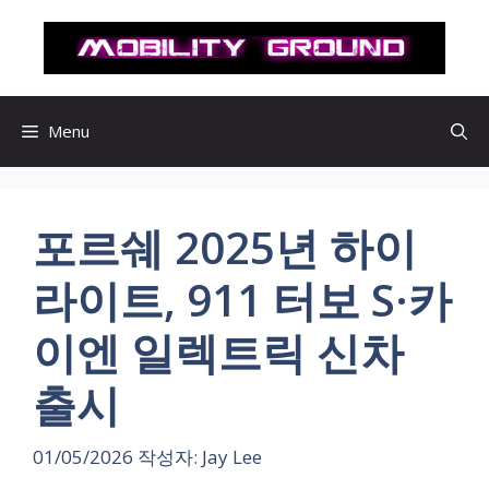
컨
텐
츠
로
건
Menu
너
뛰
기
포르쉐 2025년 하이
라이트, 911 터보 S·카
이엔 일렉트릭 신차
출시
01/05/2026
작성자:
Jay Lee