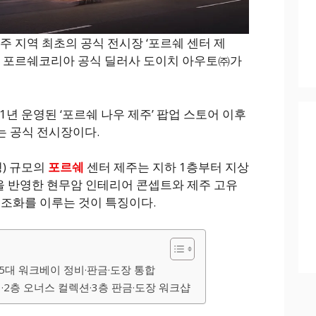
주 지역 최초의 공식 전시장 ‘포르쉐 센터 제
은 포르쉐코리아 공식 딜러사 도이치 아우토㈜가
21년 운영된 ‘포르쉐 나우 제주’ 팝업 스토어 이후
는 공식 전시장이다.
3평) 규모의
포르쉐
센터 제주는 지하 1층부터 지상
을 반영한 현무암 인테리어 콘셉트와 제주 고유
 조화를 이루는 것이 특징이다.
15대 워크베이 정비·판금·도장 통합
어·2층 오너스 컬렉션·3층 판금·도장 워크샵