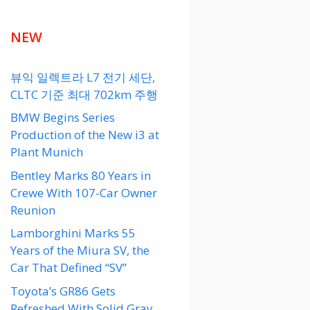
NEW
뷰익 일렉트라 L7 전기 세단,
CLTC 기준 최대 702km 주행
BMW Begins Series
Production of the New i3 at
Plant Munich
Bentley Marks 80 Years in
Crewe With 107-Car Owner
Reunion
Lamborghini Marks 55
Years of the Miura SV, the
Car That Defined “SV”
Toyota’s GR86 Gets
Refreshed With Solid Gray