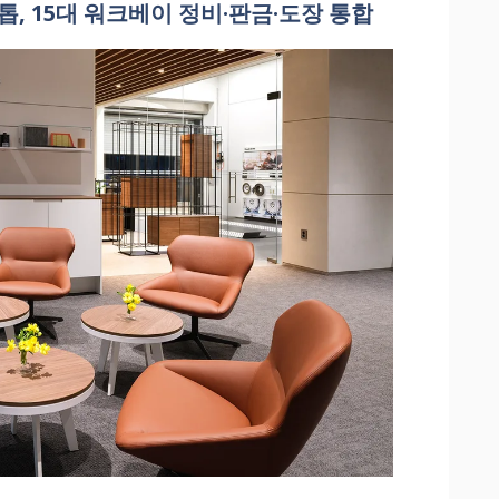
톱, 15대 워크베이 정비·판금·도장 통합