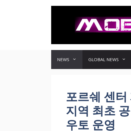
컨
텐
츠
로
건
너
뛰
기
NEWS
GLOBAL NEWS
포르쉐 센터 
지역 최초 공
우토 운영