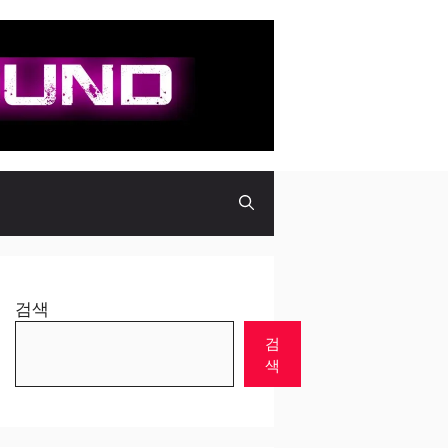
검색
검
색