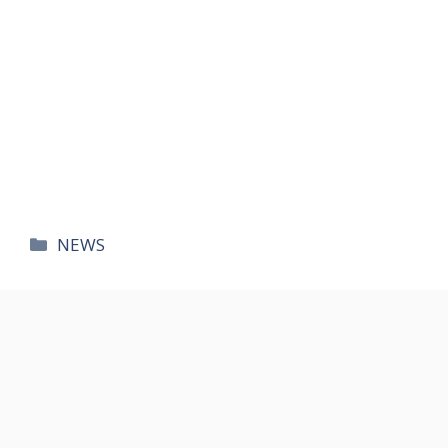
카
NEWS
테
고
리