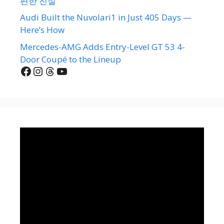
편한 진실
Audi Built the Nuvolari1 in Just 405 Days —
Here’s How
Mercedes-AMG Adds Entry-Level GT 53 4-
Door Coupé to the Lineup
Facebook
Instagram
Threads
YouTube