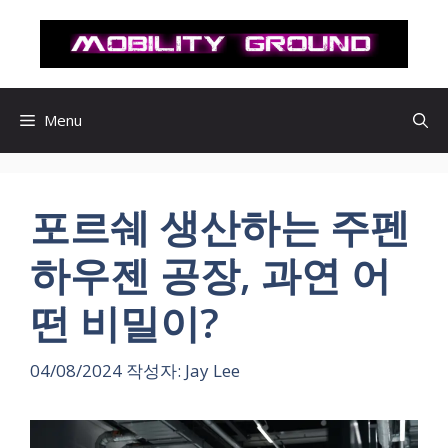
컨
텐
츠
로
건
Menu
너
뛰
기
포르쉐 생산하는 주펜
하우젠 공장, 과연 어
떤 비밀이?
04/08/2024
작성자:
Jay Lee