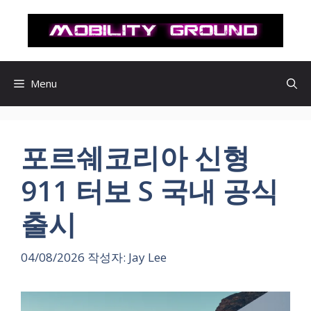
컨
텐
츠
로
건
Menu
너
뛰
기
포르쉐코리아 신형
911 터보 S 국내 공식
출시
04/08/2026
작성자:
Jay Lee