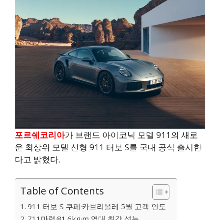
포르쉐코리아
가 브랜드 아이코닉 모델 911의 새로
운 최상위 모델 신형 911 터보 S를 국내 공식 출시한
다고 밝혔다.
Table of Contents
911 터보 S 쿠페·카브리올레 5월 고객 인도
711마력·81.6kg·m 역대 최강 성능