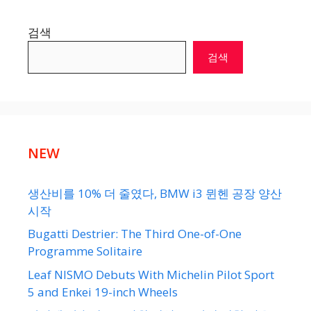
검색
검색
NEW
생산비를 10% 더 줄였다, BMW i3 뮌헨 공장 양산
시작
Bugatti Destrier: The Third One-of-One
Programme Solitaire
Leaf NISMO Debuts With Michelin Pilot Sport
5 and Enkei 19-inch Wheels