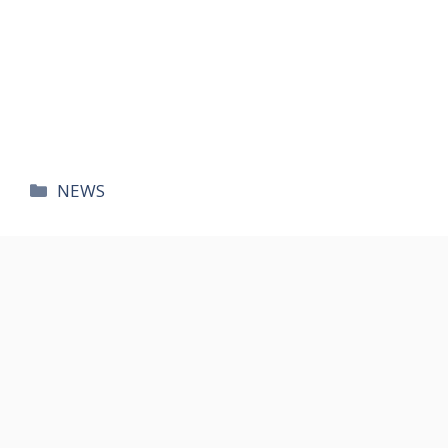
카
NEWS
테
고
리