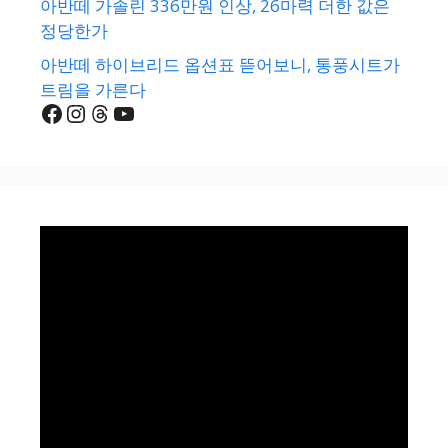
아반떼 가솔린 336만원 인상, 26마력 더한 값은
정당한가
아반떼 하이브리드 옵션표 뜯어보니, 통풍시트가
트림을 가른다
Facebook
Instagram
Threads
YouTube