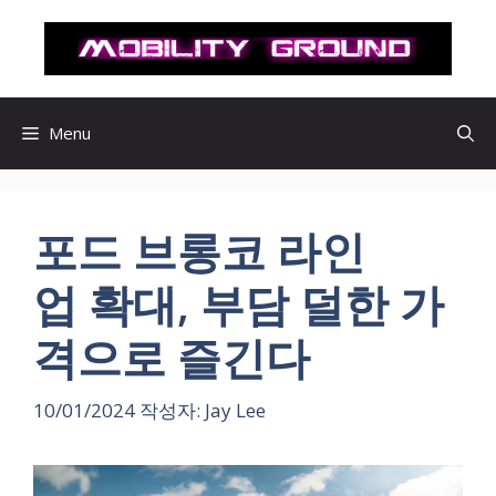
컨
텐
츠
로
건
Menu
너
뛰
기
포드 브롱코 라인
업 확대, 부담 덜한 가
격으로 즐긴다
10/01/2024
작성자:
Jay Lee