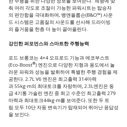
한 주행을 위한 다양한 정보를 보여준다. 체형에 맞
춰 여러 각도로 조절이 가능한 파워시트는 탑승자
의 편안함을 극대화하며, 뱅앤올룹슨(B&O™) 사운
드 시스템은 고품질의 사운드를 선사해 드라이빙
의 즐거움을 한층 더 높이 끌어올린다.
강인한
퍼포먼스와
스마트한
주행능력
포드 브롱코는 4×4 오프로드 기능과 에코부스트
®
(Eco-Boost
) 엔진으로 다양한 지형과 용도에서 놀
라운 파워와 성능을 발휘하여 특별한 주행 경험을 제
공한다. 2.7L V6 엔진은 최고출력 314마력
과 55kg∙m의 최대토크를 자랑하며, 2.3L엔진은 동
급 4기통 가솔린 엔진 중 최고 수준인 최고출력 279
마력과 최대토크44kg∙m를 보여준다. 또한 두 트
림 모두 10단 자동 변속기가 탑재되어 뛰어난 응답성
을 보인다.