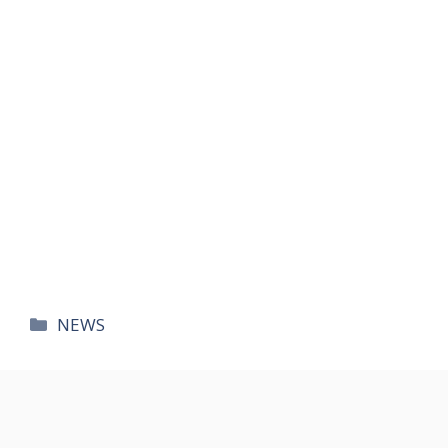
카
NEWS
테
고
리