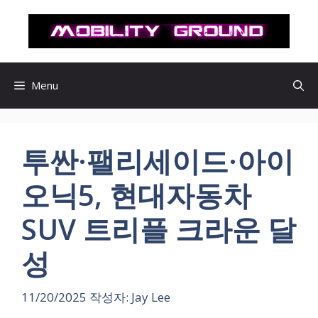
컨
텐
츠
로
건
Menu
너
뛰
기
투싼·팰리세이드·아이
오닉5, 현대자동차
SUV 트리플 크라운 달
성
11/20/2025
작성자:
Jay Lee