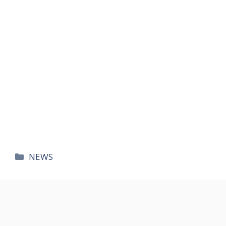
카
NEWS
테
고
리