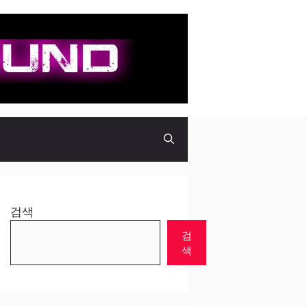
검색
검
색