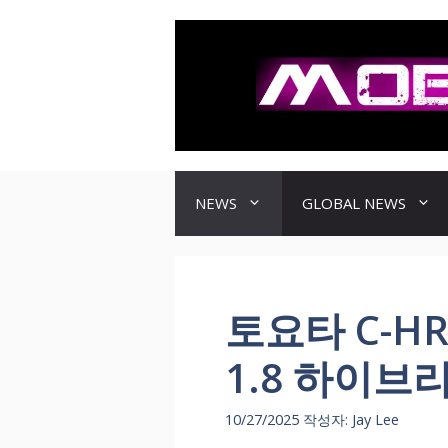
컨
텐
츠
로
건
너
뛰
기
NEWS
GLOBAL NEWS
토요타 C-H
1.8 하이브
10/27/2025
작성자:
Jay Lee