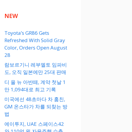
NEW
Toyota’s GR86 Gets
Refreshed With Solid Gray
Color, Orders Open August
28
람보르기니 레부엘토 임파비
도, 오직 일본에만 25대 판매
디 올 뉴 아반떼, 계약 첫날 1
만 1,094대로 최고 기록
미국에선 48초마다 차 훔친,
GM 온스타가 차를 되찾는 방
법
에이투지, UAE 스페이스42
와 110억 원 자율주행 수출