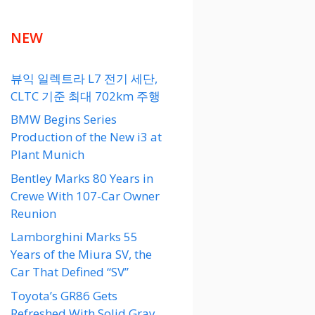
NEW
뷰익 일렉트라 L7 전기 세단,
CLTC 기준 최대 702km 주행
BMW Begins Series
Production of the New i3 at
Plant Munich
Bentley Marks 80 Years in
Crewe With 107-Car Owner
Reunion
Lamborghini Marks 55
Years of the Miura SV, the
Car That Defined “SV”
Toyota’s GR86 Gets
Refreshed With Solid Gray