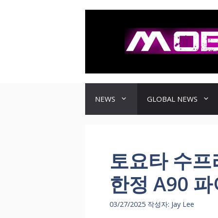
컨
텐
츠
로
건
너
뛰
기
NEWS
GLOBAL NEWS
토요타 수프라
한정 A90 
03/27/2025
작성자:
Jay Lee