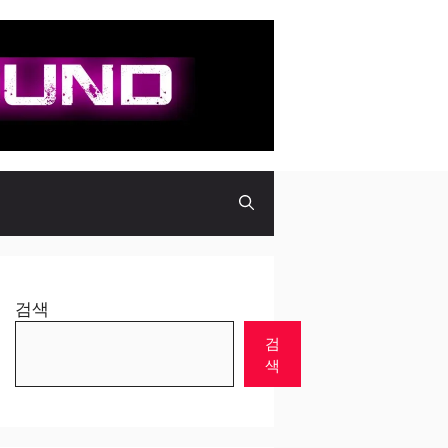
검색
검
색