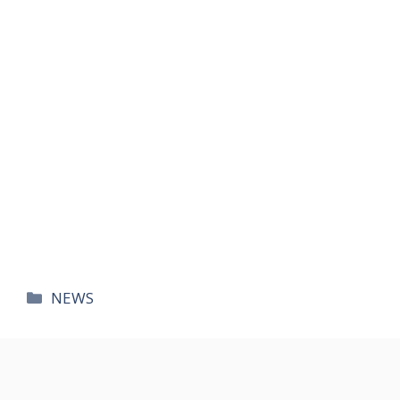
카
NEWS
테
고
리