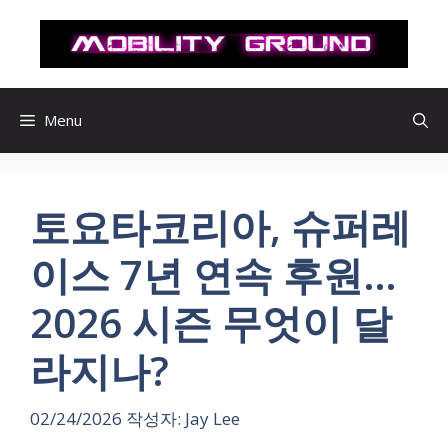
컨
텐
츠
로
건
Menu
너
뛰
기
토요타코리아, 슈퍼레
이스 7년 연속 후원…
2026 시즌 무엇이 달
라지나?
02/24/2026
작성자:
Jay Lee