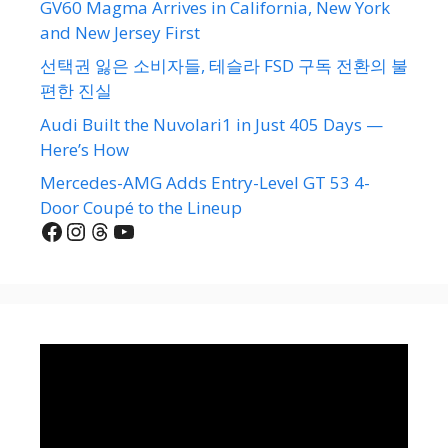
GV60 Magma Arrives in California, New York
and New Jersey First
선택권 잃은 소비자들, 테슬라 FSD 구독 전환의 불
편한 진실
Audi Built the Nuvolari1 in Just 405 Days —
Here’s How
Mercedes-AMG Adds Entry-Level GT 53 4-
Door Coupé to the Lineup
Facebook
Instagram
Threads
YouTube