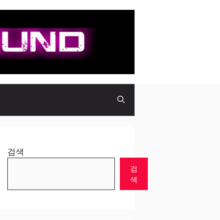
검색
검
색