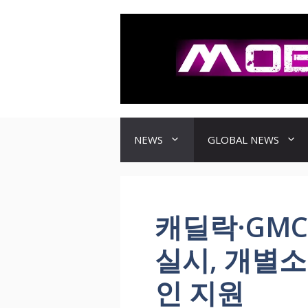
컨
텐
츠
로
건
너
뛰
기
NEWS
GLOBAL NEWS
캐딜락·GMC
실시, 개별소
인 지원