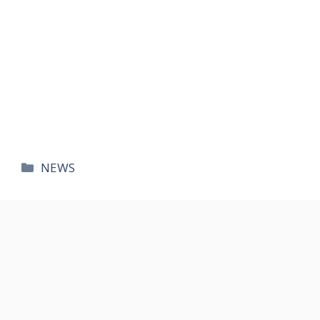
카
NEWS
테
고
리