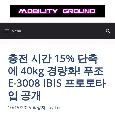
컨
텐
츠
로
건
Menu
너
뛰
기
충전 시간 15% 단축
에 40kg 경량화! 푸조
E-3008 IBIS 프로토타
입 공개
10/15/2025
작성자:
Jay Lee