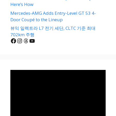
Here’s How
Mercedes-AMG Adds Entry-Level GT 53 4-
Door Coupé to the Lineup
뷰익 일렉트라 L7 전기 세단, CLTC 기준 최대
702km 주행
Facebook
Instagram
Threads
YouTube