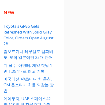
NEW
Toyota’s GR86 Gets
Refreshed With Solid Gray
Color, Orders Open August
28
람보르기니 레부엘토 임파비
도, 오직 일본에만 25대 판매
디 올 뉴 아반떼, 계약 첫날 1
만 1,094대로 최고 기록
미국에선 48초마다 차 훔친,
GM 온스타가 차를 되찾는 방
법
에이투지, UAE 스페이스42
와 110억 원 자율주행 수출