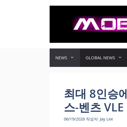
컨
텐
츠
로
건
너
뛰
기
NEWS
GLOBAL NEWS
최대 8인승에
스-벤츠 VLE
06/19/2026
작성자:
Jay Lee