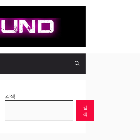
검색
검
색