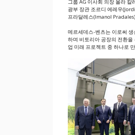
그룹 AG 이사회 의장 올라 칼레니
광부 장관 조르디 에레우(Jord
프라달레스(Imanol Pradal
메르세데스-벤츠는 이로써 생산
하며 비토리아 공장의 전환을 
업 미래 프로젝트 중 하나로 만