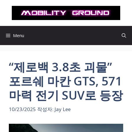
컨
텐
츠
로
건
Menu
너
뛰
기
“제로백 3.8초 괴물”
포르쉐 마칸 GTS, 571
마력 전기 SUV로 등장
10/23/2025
작성자:
Jay Lee