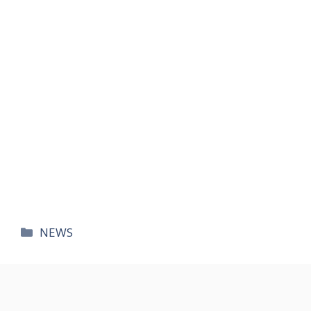
카
NEWS
테
고
리