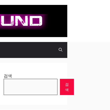
검색
검
색