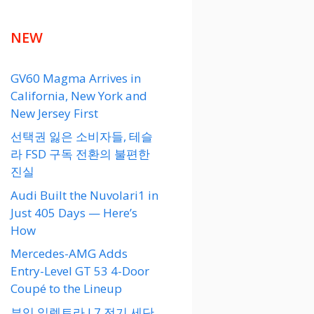
NEW
GV60 Magma Arrives in
California, New York and
New Jersey First
선택권 잃은 소비자들, 테슬
라 FSD 구독 전환의 불편한
진실
Audi Built the Nuvolari1 in
Just 405 Days — Here’s
How
Mercedes-AMG Adds
Entry-Level GT 53 4-Door
Coupé to the Lineup
뷰익 일렉트라 L7 전기 세단,