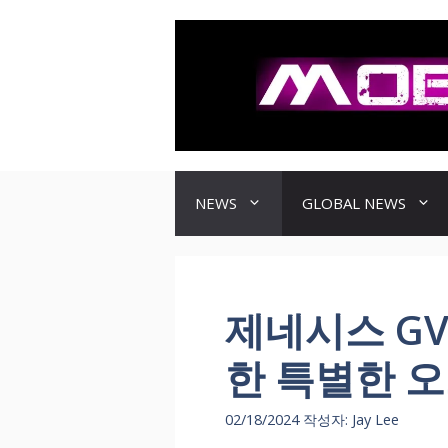
컨
텐
츠
로
건
너
뛰
기
NEWS
GLOBAL NEWS
제네시스 GV7
한 특별한 
02/18/2024
작성자:
Jay Lee