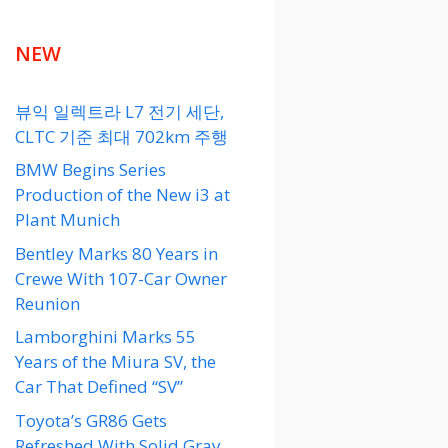
NEW
뷰익 일렉트라 L7 전기 세단,
CLTC 기준 최대 702km 주행
BMW Begins Series
Production of the New i3 at
Plant Munich
Bentley Marks 80 Years in
Crewe With 107-Car Owner
Reunion
Lamborghini Marks 55
Years of the Miura SV, the
Car That Defined “SV”
Toyota’s GR86 Gets
Refreshed With Solid Gray