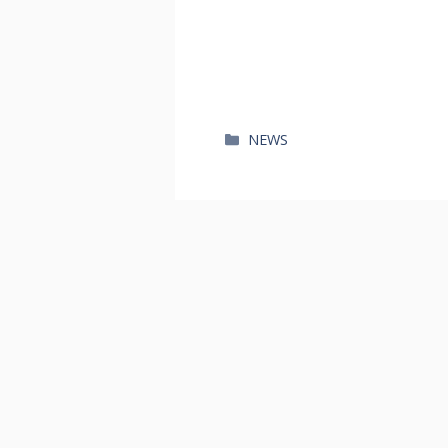
카
NEWS
테
고
리