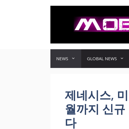
컨
텐
츠
로
건
너
뛰
기
NEWS
GLOBAL NEWS
제네시스, 미
월까지 신규 
다