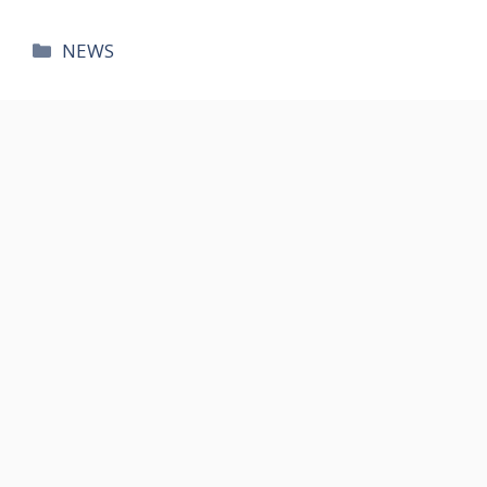
카
NEWS
테
고
리