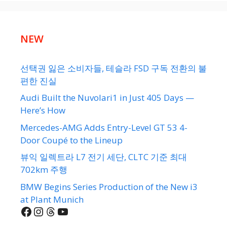
NEW
선택권 잃은 소비자들, 테슬라 FSD 구독 전환의 불
편한 진실
Audi Built the Nuvolari1 in Just 405 Days —
Here’s How
Mercedes-AMG Adds Entry-Level GT 53 4-
Door Coupé to the Lineup
뷰익 일렉트라 L7 전기 세단, CLTC 기준 최대
702km 주행
BMW Begins Series Production of the New i3
at Plant Munich
Facebook
Instagram
Threads
YouTube