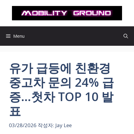
컨
텐
츠
로
건
Menu
너
뛰
기
유가 급등에 친환경
중고차 문의 24% 급
증…첫차 TOP 10 발
표
03/28/2026
작성자:
Jay Lee