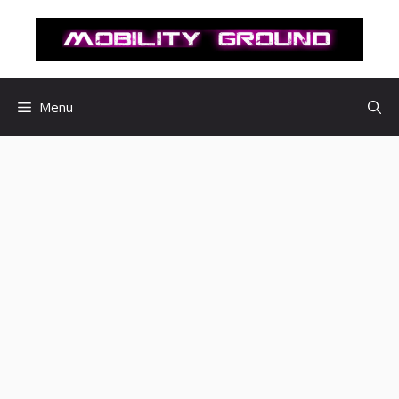
컨
텐
츠
로
건
Menu
너
뛰
기