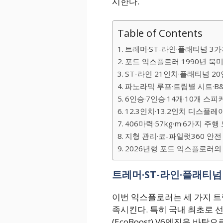
시한다.
Table of Contents
트레머·ST-라인·플래티넘 3가
포드 익스플로러 1990년 북미·
ST-라인 21인치·플래티넘 2
파노라믹 루프·트림별 시트·B
6인승·7인승·14개·10개 스피
12.3인치·13.2인치 디스플레
406마력·57kg·m·6가지 주행
지형 관리·코-파일럿360 안전
2026년형 포드 익스플로러의
트레머·ST-라인·플래티넘
이번 익스플로러는 세 가지 
족시킨다. 특히 국내 최초로 선보
(EcoBoost) V6엔진을 바