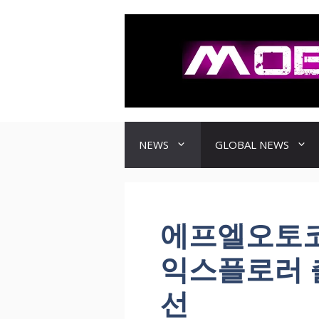
컨
텐
츠
로
건
너
뛰
기
NEWS
GLOBAL NEWS
에프엘오토코리
익스플로러 출
선