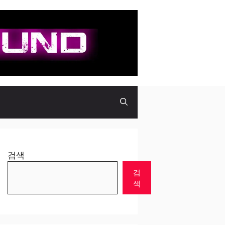
검색
검
색