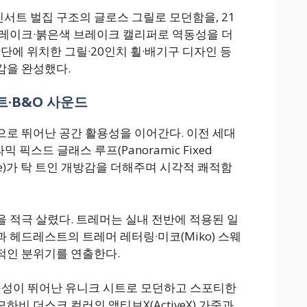
인서트 벌집 구조의 글로스 그릴로 모던함을, 21
브레이크·붉은색 브레이크 캘리퍼로 역동성을 더
단에 위치한 그릴·20인치 휠·배기구 디자인 등
감을 완성했다.
·B&O 사운드
로 뛰어난 공간 활용성을 이어간다. 이전 세대
 픽스드 글래스 루프(Panoramic Fixed
r Shade)가 탁 트인 개방감을 더해주며 시각적 쾌적함
 적극 살렸다. 트레머는 실내 전반에 적용된 일
 헤드레스트의 트레머 레터링·미코(Miko) 스웨
적인 분위기를 연출한다.
구성이 뛰어난 유니크 시트로 모던하고 스포티한
비 더스크 컬러의 액티브X(ActiveX) 가죽과