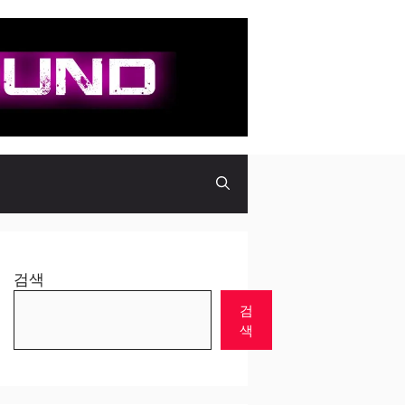
검색
검
색