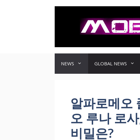
컨
텐
츠
로
건
너
뛰
기
NEWS
GLOBAL NEWS
알파로메오 
오 루나 로사
비밀은?