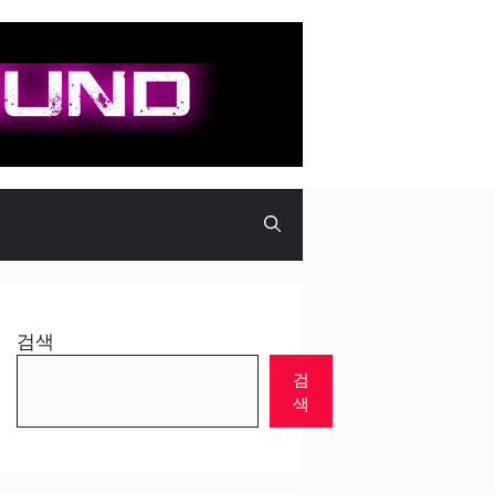
검색
검
색