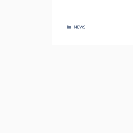
카
NEWS
테
고
리