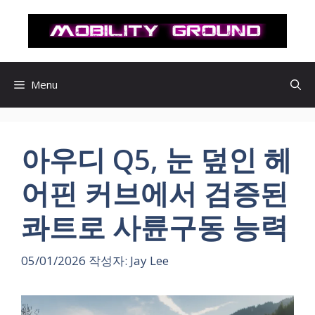
컨
텐
츠
로
건
Menu
너
뛰
기
아우디 Q5, 눈 덮인 헤
어핀 커브에서 검증된
콰트로 사륜구동 능력
05/01/2026
작성자:
Jay Lee