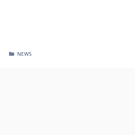
카
NEWS
테
고
리