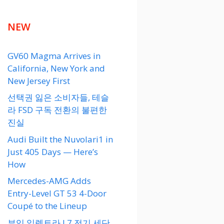
NEW
GV60 Magma Arrives in
California, New York and
New Jersey First
선택권 잃은 소비자들, 테슬
라 FSD 구독 전환의 불편한
진실
Audi Built the Nuvolari1 in
Just 405 Days — Here’s
How
Mercedes-AMG Adds
Entry-Level GT 53 4-Door
Coupé to the Lineup
뷰익 일렉트라 L7 전기 세단,