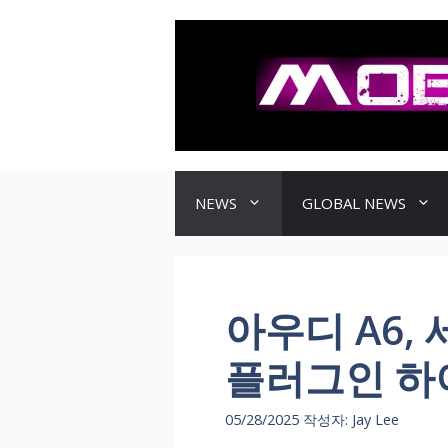
컨
텐
츠
로
건
너
뛰
기
NEWS
GLOBAL NEWS
아우디 A6,
플러그인 하
05/28/2025
작성자:
Jay Lee