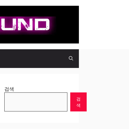
검색
검
색