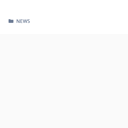
카
NEWS
테
고
리