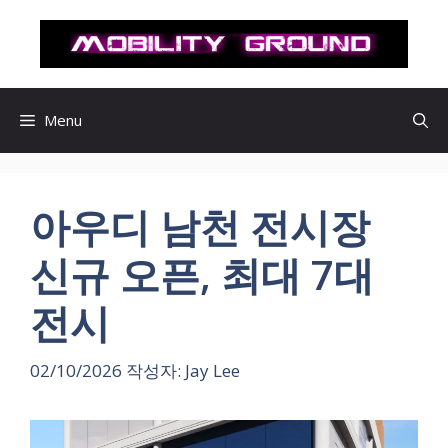
컨
텐
츠
로
건
Menu
너
뛰
기
아우디 남천 전시장
신규 오픈, 최대 7대
전시
02/10/2026
작성자:
Jay Lee