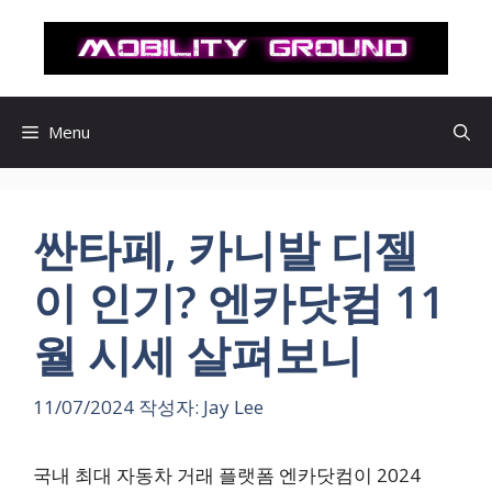
컨
텐
츠
로
건
Menu
너
뛰
기
싼타페, 카니발 디젤
이 인기? 엔카닷컴 11
월 시세 살펴보니
11/07/2024
작성자:
Jay Lee
국내 최대 자동차 거래 플랫폼 엔카닷컴이 2024