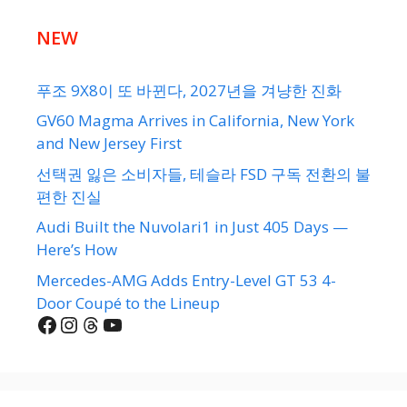
NEW
푸조 9X8이 또 바뀐다, 2027년을 겨냥한 진화
GV60 Magma Arrives in California, New York
and New Jersey First
선택권 잃은 소비자들, 테슬라 FSD 구독 전환의 불
편한 진실
Audi Built the Nuvolari1 in Just 405 Days —
Here’s How
Mercedes-AMG Adds Entry-Level GT 53 4-
Door Coupé to the Lineup
Facebook
Instagram
Threads
YouTube