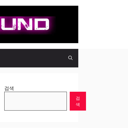
검색
검
색