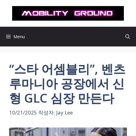
컨
텐
츠
로
건
Menu
너
뛰
기
“스타 어셈블리”, 벤츠
루마니아 공장에서 신
형 GLC 심장 만든다
10/21/2025
작성자:
Jay Lee