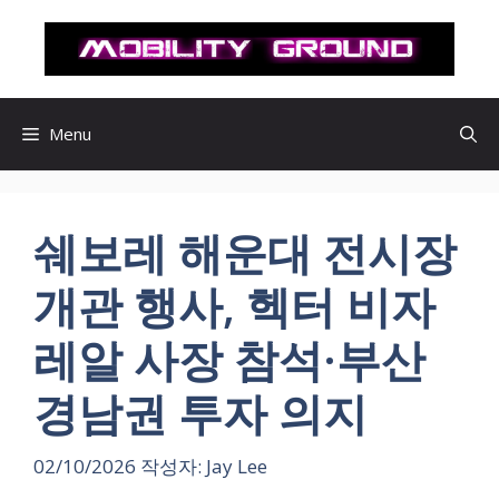
컨
텐
츠
로
건
Menu
너
뛰
기
쉐보레 해운대 전시장
개관 행사, 헥터 비자
레알 사장 참석·부산
경남권 투자 의지
02/10/2026
작성자:
Jay Lee