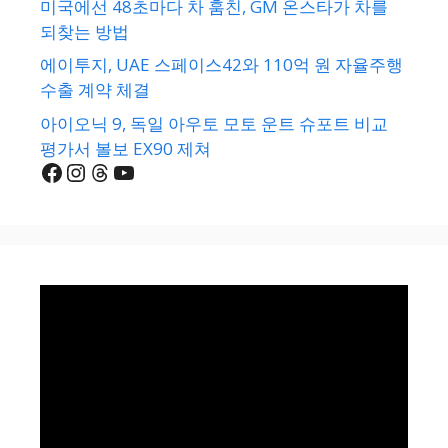
미국에선 48초마다 차 훔친, GM 온스타가 차를
되찾는 방법
에이투지, UAE 스페이스42와 110억 원 자율주행
수출 계약 체결
아이오닉 9, 독일 아우토 모토 운트 슈포트 비교
평가서 볼보 EX90 제쳐
Facebook
Instagram
Threads
YouTube