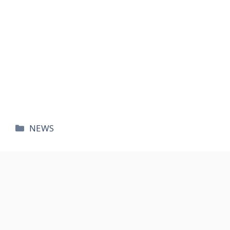
카
NEWS
테
고
리