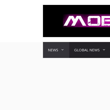
컨
텐
츠
로
건
너
뛰
기
NEWS
GLOBAL NEWS