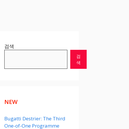
검색
검
색
NEW
Bugatti Destrier: The Third
One-of-One Programme