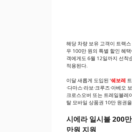
해당 차량 보유 고객이 트랙
우 100만 원의 특별 할인 혜택
객에게도 6월 12일까지 선착순
적용된다.
이달 새롭게 도입된 ‘
쉐보레
트
·다마스·라보·크루즈·아베오 
크로스오버 또는 트레일블레이저
탈 모바일 상품권 10만 원권을
시에라 일시불 200만원
만원 지원