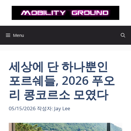
컨
텐
츠
로
건
Menu
너
뛰
기
세상에 단 하나뿐인
포르쉐들, 2026 푸오
리 콩코르소 모였다
05/15/2026
작성자:
Jay Lee