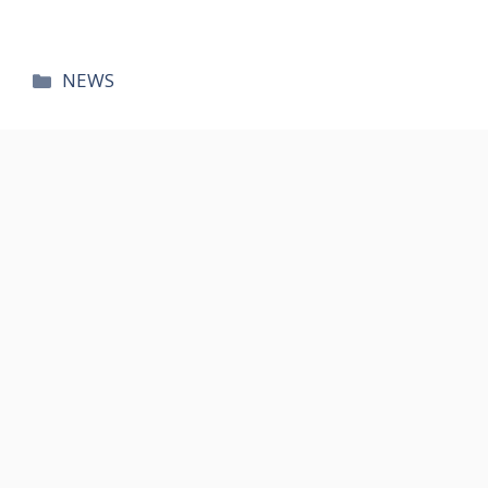
카
NEWS
테
고
리