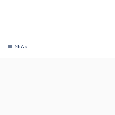
카
NEWS
테
고
리