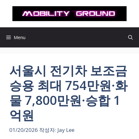
컨
텐
츠
로
건
Menu
너
뛰
기
서울시 전기차 보조금
승용 최대 754만원·화
물 7,800만원·승합 1
억원
01/20/2026
작성자:
Jay Lee