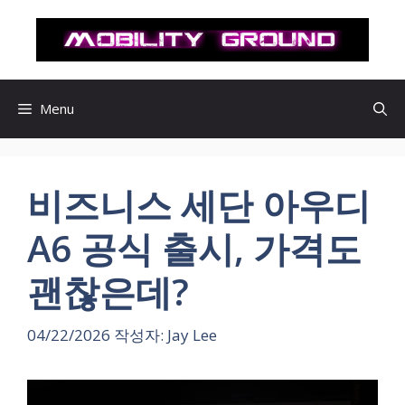
컨
텐
츠
로
건
Menu
너
뛰
기
비즈니스 세단 아우디
A6 공식 출시, 가격도
괜찮은데?
04/22/2026
작성자:
Jay Lee