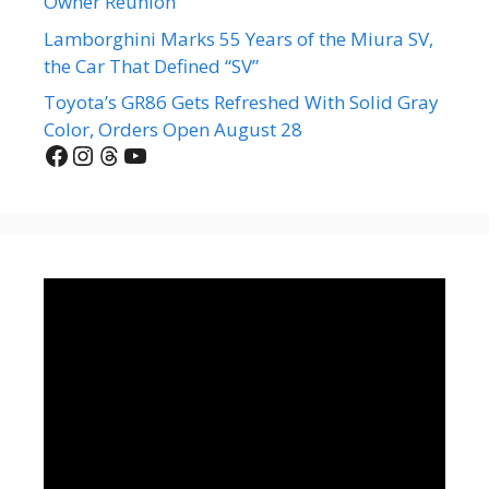
Owner Reunion
Lamborghini Marks 55 Years of the Miura SV,
the Car That Defined “SV”
Toyota’s GR86 Gets Refreshed With Solid Gray
Color, Orders Open August 28
Facebook
Instagram
Threads
YouTube