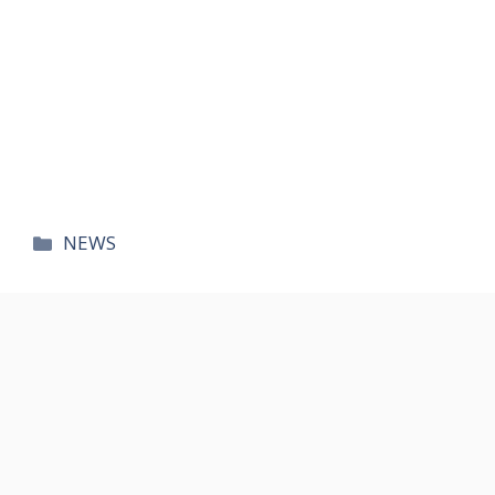
카
NEWS
테
고
리