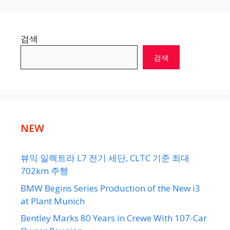
검색
검색
NEW
뷰익 일렉트라 L7 전기 세단, CLTC 기준 최대
702km 주행
BMW Begins Series Production of the New i3
at Plant Munich
Bentley Marks 80 Years in Crewe With 107-Car