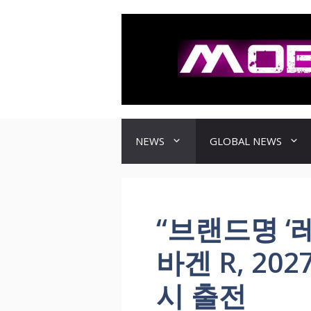
컨
텐
츠
로
건
너
뛰
기
NEWS
GLOBAL NEWS
“브랜드명 ‘
바겐 R, 20
시 출전