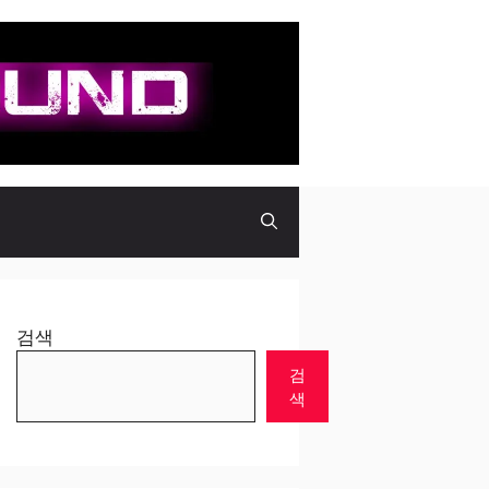
검색
검
색