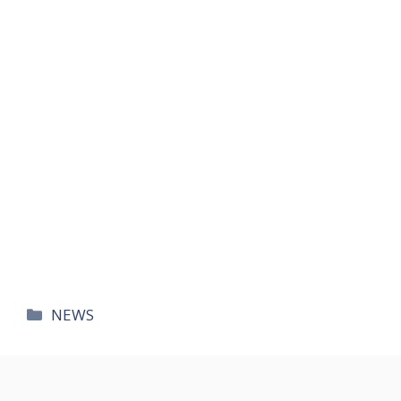
카
NEWS
테
고
리