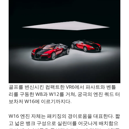
골프를 변신시킨 컴팩트한 VR6에서 파사트와 벤틀
리를 구동한 W8과 W12를 거쳐, 궁극의 엔진 쿼드 터
보차저 W16에 이르기까지다.
W16 엔진 자체는 패키징의 경이로움을 대표한다. 짧
고 넓은 뱅크 구성으로 실린더를 어긋나게 배치함으