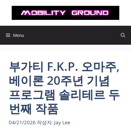
컨
텐
츠
로
건
Menu
너
뛰
기
부가티 F.K.P. 오마주,
베이론 20주년 기념
프로그램 솔리테르 두
번째 작품
04/21/2026
작성자:
Jay Lee