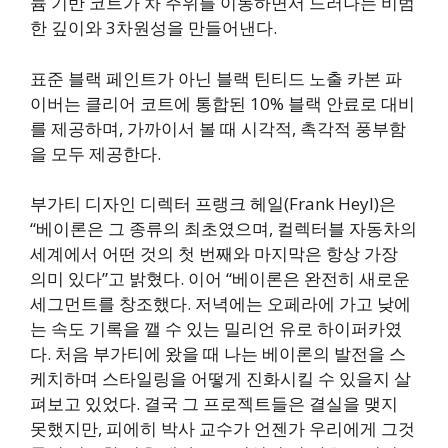
늄 기반 코트가 차 주위를 이동하면서 드러나는 비범
한 깊이와 3차원성을 만들어낸다.
표준 블랙 페인트가 아닌 블랙 틴티드 노출 카본 파
이버는 클리어 코트에 통합된 10% 블랙 안료로 대비
를 제공하며, 가까이서 볼 때 시각적, 촉각적 풍부함
을 모두 제공한다.
부가티 디자인 디렉터 프랭크 헤일(Frank Heyl)은
“베이론은 그 종류의 최초였으며, 컬렉터블 자동차의
세계에서 어떤 것의 첫 번째와 마지막은 항상 가장
의미 있다”고 밝혔다. 이어 “베이론은 완전히 새로운
세그먼트를 창조했다. 저녁에는 오페라에 가고 낮에
는 속도 기록을 깰 수 있는 밀리언 유로 하이퍼카였
다. 처음 부가티에 왔을 때 나는 베이론의 발전을 스
케치하며 스타일링을 어떻게 진화시킬 수 있을지 살
펴보고 있었다. 결국 그 프로젝트들은 결실을 맺지
못했지만, 피에히 박사 교수가 언젠가 우리에게 그것