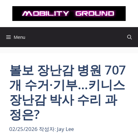
컨
텐
츠
로
건
Menu
너
뛰
기
볼보 장난감 병원 707
개 수거·기부…키니스
장난감 박사 수리 과
정은?
02/25/2026
작성자:
Jay Lee