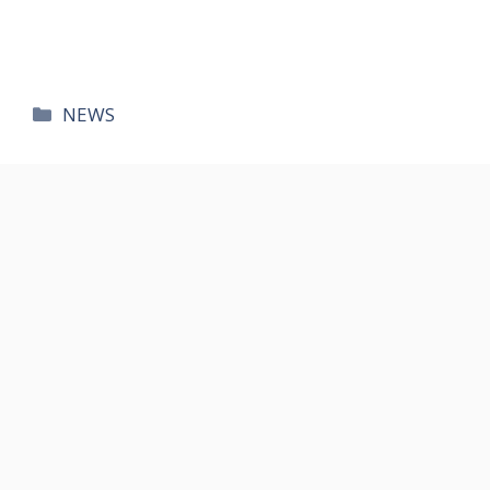
카
NEWS
테
고
리