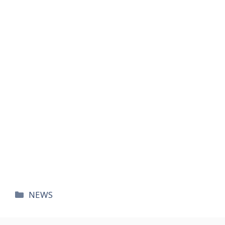
카
NEWS
테
고