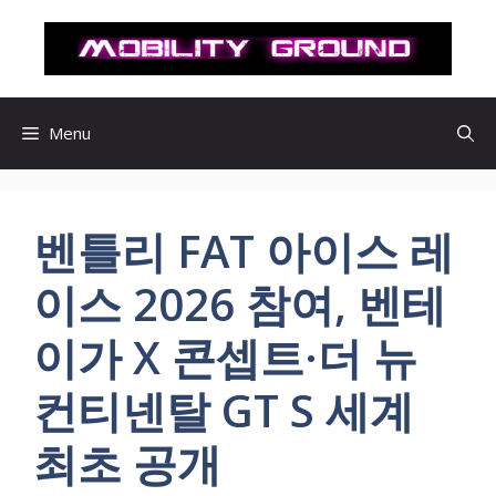
컨
텐
츠
로
건
Menu
너
뛰
기
벤틀리 FAT 아이스 레
이스 2026 참여, 벤테
이가 X 콘셉트·더 뉴
컨티넨탈 GT S 세계
최초 공개