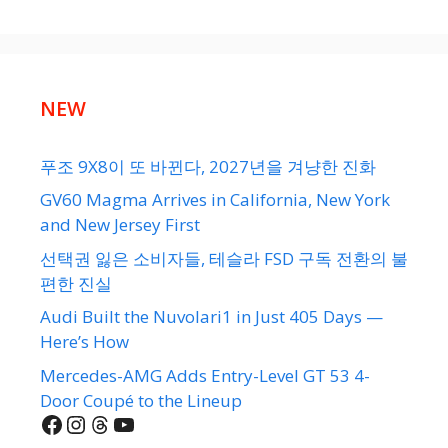
NEW
푸조 9X8이 또 바뀐다, 2027년을 겨냥한 진화
GV60 Magma Arrives in California, New York
and New Jersey First
선택권 잃은 소비자들, 테슬라 FSD 구독 전환의 불
편한 진실
Audi Built the Nuvolari1 in Just 405 Days —
Here’s How
Mercedes-AMG Adds Entry-Level GT 53 4-
Door Coupé to the Lineup
Facebook
Instagram
Threads
YouTube