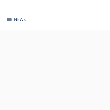
카
NEWS
테
고
리