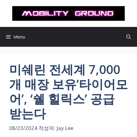
컨
텐
츠
로
건
Menu
너
뛰
기
미쉐린 전세계 7,000
개 매장 보유’타이어모
어’, ‘쉘 힐릭스’ 공급
받는다
08/23/2024
작성자:
Jay Lee