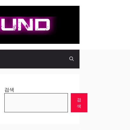
검색
검
색