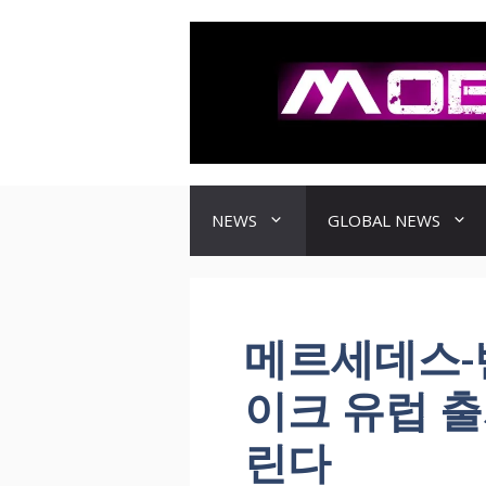
컨
텐
츠
로
건
너
뛰
기
NEWS
GLOBAL NEWS
메르세데스-벤
이크 유럽 출시
린다