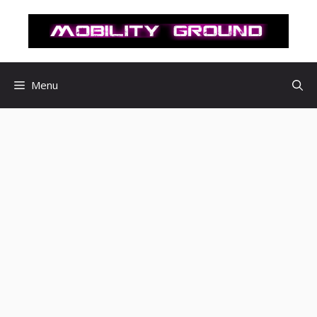
컨
텐
츠
로
건
Menu
너
뛰
기