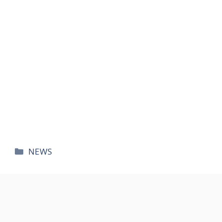
카
NEWS
테
고
리