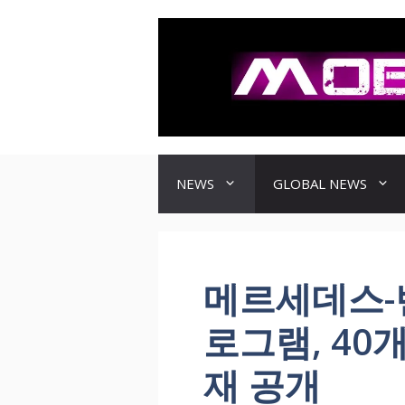
컨
텐
츠
로
건
너
뛰
기
NEWS
GLOBAL NEWS
메르세데스-벤
로그램, 40
재 공개