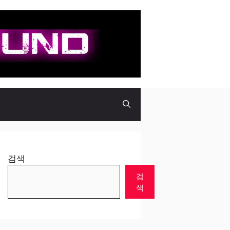
검색
검
색