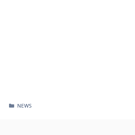
카
NEWS
테
고
리