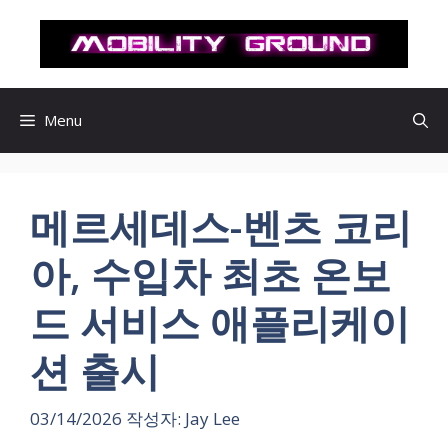
컨
텐
츠
로
건
Menu
너
뛰
기
메르세데스-벤츠 코리
아, 수입차 최초 온보
드 서비스 애플리케이
션 출시
03/14/2026
작성자:
Jay Lee