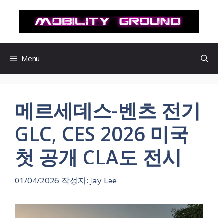
컨
텐
츠
로
건
Menu
너
뛰
기
메르세데스-벤츠 전기
GLC, CES 2026 미국
첫 공개 CLA도 전시
01/04/2026
작성자:
Jay Lee