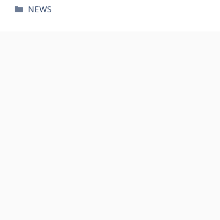
카
NEWS
테
고
리