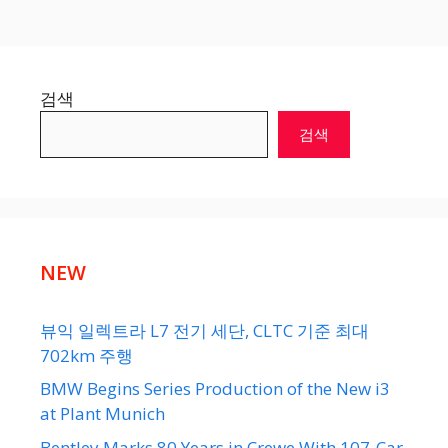
검색
검색
NEW
뷰익 일렉트라 L7 전기 세단, CLTC 기준 최대
702km 주행
BMW Begins Series Production of the New i3
at Plant Munich
Bentley Marks 80 Years in Crewe With 107-Car