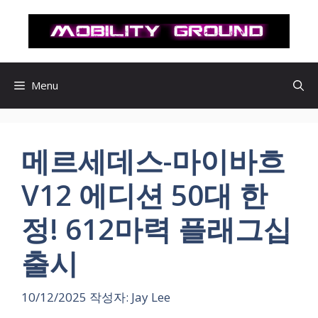
컨
텐
츠
로
건
Menu
너
뛰
기
메르세데스-마이바흐
V12 에디션 50대 한
정! 612마력 플래그십
출시
10/12/2025
작성자:
Jay Lee