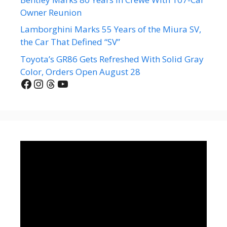
Owner Reunion
Lamborghini Marks 55 Years of the Miura SV,
the Car That Defined “SV”
Toyota’s GR86 Gets Refreshed With Solid Gray
Color, Orders Open August 28
Facebook
Instagram
Threads
YouTube