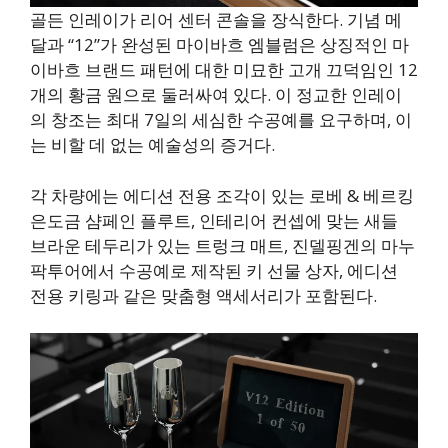
골든 인레이가 리어 센터 콘솔을 장식한다. 기념 메
달과 “12”가 완성된 마이바흐 엠블럼은 상징적인 마
이바흐 브랜드 패턴에 대한 미묘한 고개 끄덕임인 12
개의 황금 원으로 둘러싸여 있다. 이 정교한 인레이
의 창조는 최대 7일의 세심한 수공예를 요구하며, 이
는 비할 데 없는 예술성의 증거다.
각 차량에는 에디션 전용 조각이 있는 로베 & 베르킹
은도금 샴페인 플루트, 인테리어 컨셉에 맞는 새들
브라운 테두리가 있는 트렁크 매트, 진델핑겐의 마누
팍투어에서 수공예로 제작된 키 선물 상자, 에디션
전용 키링과 같은 맞춤형 액세서리가 포함된다.