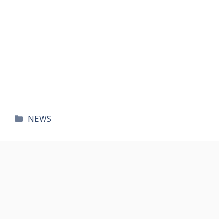
카
NEWS
테
고
리