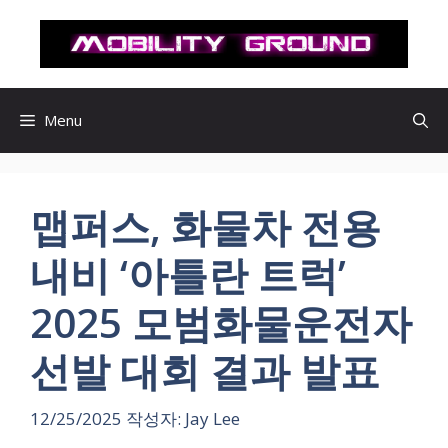
컨
텐
츠
로
건
Menu
너
뛰
기
맵퍼스, 화물차 전용
내비 ‘아틀란 트럭’
2025 모범화물운전자
선발 대회 결과 발표
12/25/2025
작성자:
Jay Lee