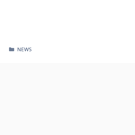
카
NEWS
테
고
리