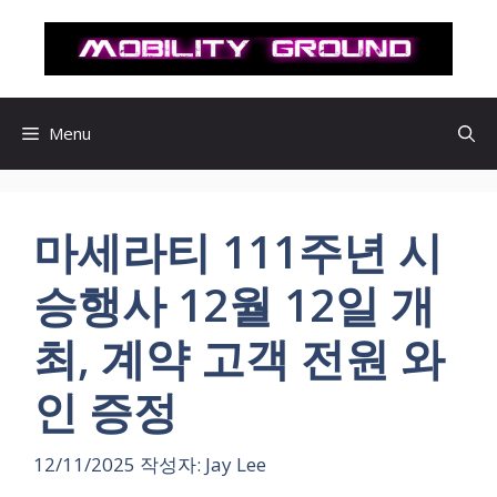
컨
텐
츠
로
건
Menu
너
뛰
기
마세라티 111주년 시
승행사 12월 12일 개
최, 계약 고객 전원 와
인 증정
12/11/2025
작성자:
Jay Lee