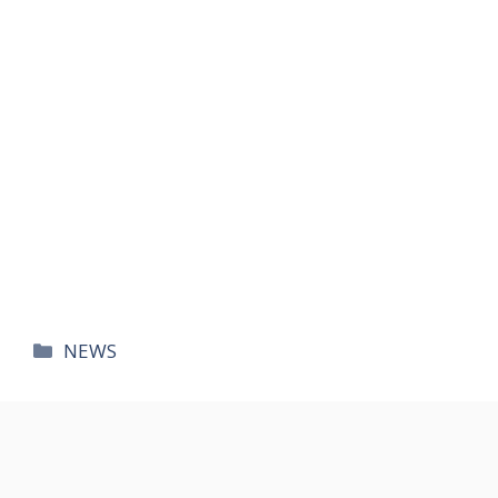
카
NEWS
테
고
리