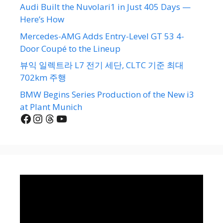
Audi Built the Nuvolari1 in Just 405 Days —
Here’s How
Mercedes-AMG Adds Entry-Level GT 53 4-
Door Coupé to the Lineup
뷰익 일렉트라 L7 전기 세단, CLTC 기준 최대
702km 주행
BMW Begins Series Production of the New i3
at Plant Munich
Facebook
Instagram
Threads
YouTube