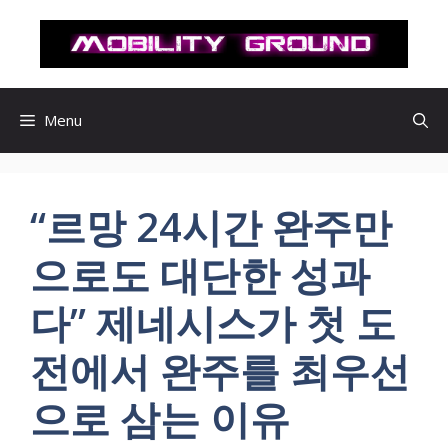
컨
텐
츠
로
건
Menu
너
뛰
기
“르망 24시간 완주만
으로도 대단한 성과
다” 제네시스가 첫 도
전에서 완주를 최우선
으로 삼는 이유