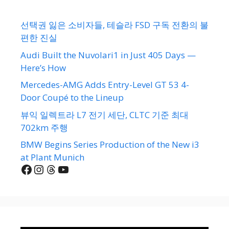
선택권 잃은 소비자들, 테슬라 FSD 구독 전환의 불
편한 진실
Audi Built the Nuvolari1 in Just 405 Days —
Here’s How
Mercedes-AMG Adds Entry-Level GT 53 4-
Door Coupé to the Lineup
뷰익 일렉트라 L7 전기 세단, CLTC 기준 최대
702km 주행
BMW Begins Series Production of the New i3
at Plant Munich
Facebook
Instagram
Threads
YouTube