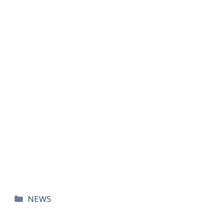
카
NEWS
테