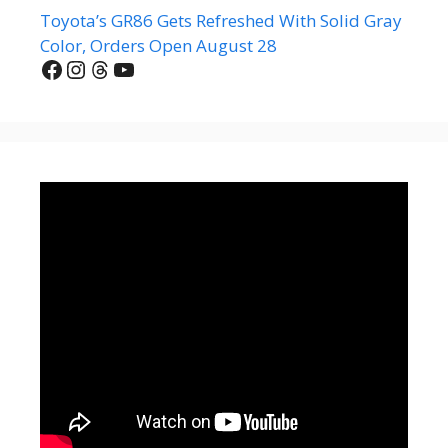
Toyota’s GR86 Gets Refreshed With Solid Gray
Color, Orders Open August 28
Facebook
Instagram
Threads
YouTube