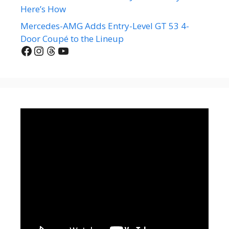
Here’s How
Mercedes-AMG Adds Entry-Level GT 53 4-
Door Coupé to the Lineup
Facebook
Instagram
Threads
YouTube