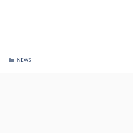
카
NEWS
테
고
리