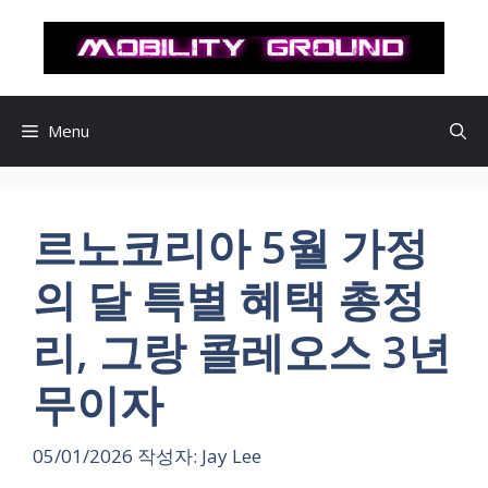
컨
텐
츠
로
건
Menu
너
뛰
기
르노코리아 5월 가정
의 달 특별 혜택 총정
리, 그랑 콜레오스 3년
무이자
05/01/2026
작성자:
Jay Lee