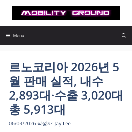
컨
텐
츠
로
건
Menu
너
뛰
기
르노코리아 2026년 5
월 판매 실적, 내수
2,893대·수출 3,020대
총 5,913대
06/03/2026
작성자:
Jay Lee