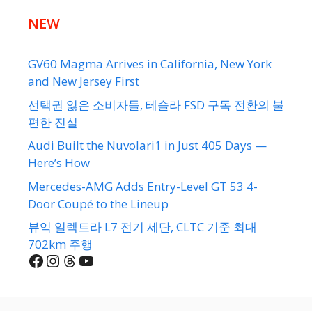
NEW
GV60 Magma Arrives in California, New York
and New Jersey First
선택권 잃은 소비자들, 테슬라 FSD 구독 전환의 불
편한 진실
Audi Built the Nuvolari1 in Just 405 Days —
Here’s How
Mercedes-AMG Adds Entry-Level GT 53 4-
Door Coupé to the Lineup
뷰익 일렉트라 L7 전기 세단, CLTC 기준 최대
702km 주행
Facebook
Instagram
Threads
YouTube