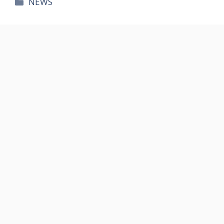
카
NEWS
테
고
리