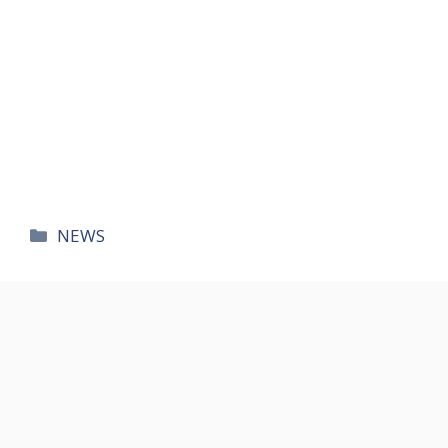
카
NEWS
테
고
리