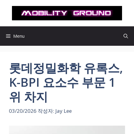
컨
텐
츠
로
건
Menu
너
뛰
기
롯데정밀화학 유록스,
K-BPI 요소수 부문 1
위 차지
03/20/2026
작성자:
Jay Lee