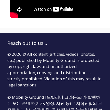
Reach out to us...
© 2026 © All content (articles, videos, photos,
etc.) published by Mobility Ground is protected
by copyright law, and unauthorized
appropriation, copying, and distribution is
strictly prohibited. Violation of this may result in
legal sanctions.
© Mobility Ground [모빌리티 그라운드]가 발행하
는 모든 콘텐츠(기사, 영상, 사진 등)은 저작권법의 보
호를 받는 바, 무단 전제, 복사 및 배포 등을 엄격히 금