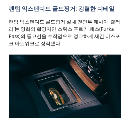
팬텀 익스텐디드 골드핑거
:
강렬한 디테일
팬텀 익스텐디드 골드핑거 실내 전면부 페시아 ‘갤러
리’는 영화의 촬영지인 스위스 푸르카 패스(Furka
Pass)의 등고선을 수작업으로 정교하게 새긴 비스포
크 아트워크로 장식됐다.