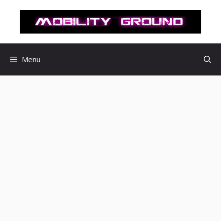
컨
텐
츠
로
건
Menu
너
뛰
기