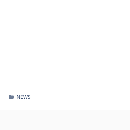
카
NEWS
테
고
리