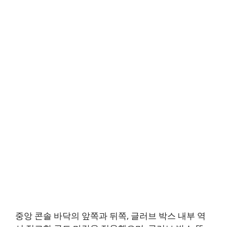
중앙 콘솔 바닥의 앞쪽과 뒤쪽, 글러브 박스 내부 역